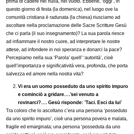
prima di cadere nel nulla, nel vuoto. Ebbene, ‘oggi’, in
questo giorno di festa (la domenica), nel luogo ove la
comunità cristiana è radunata (la chiesa) riusciamo ad
ascoltare nella proclamazione delle Sacre Scritture Gesù
che ci parla (il suo insegnamento)? La sua parola riesce
ad infiammare il nostro cuore, ad interpretare le nostre
attese, ad infondere in noi speranza e donarci la pace?
Percepiamo nella sua ‘Parola’ quell’ ‘autorità’, cioè
quell’importanza e significatività vera, profonda, che porta
salvezza ed amore nella nostra vita?
Vi era un uomo posseduto da uno spirito impuro
e cominciò a gridare….’sei venuto a
rovinarci?….
Gesù risponde: ’Taci. Esci da lui’
Tra coloro che lo ascoltano c’era una persona ‘posseduto
da uno spirito impuro’, cioè una persona povera e malata,
fragile ed emarginata; una persona ‘posseduta da uno