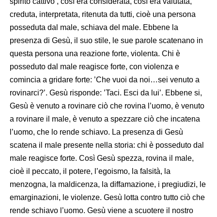
spirito cattivo’, così era considerata, così era valutata,
creduta, interpretata, ritenuta da tutti, cioè una persona
posseduta dal male, schiava del male. Ebbene la
presenza di Gesù, il suo stile, le sue parole scatenano in
questa persona una reazione forte, violenta. Chi è
posseduto dal male reagisce forte, con violenza e
comincia a gridare forte: ’Che vuoi da noi…sei venuto a
rovinarci?’. Gesù risponde: ’Taci. Esci da lui’. Ebbene si,
Gesù è venuto a rovinare ciò che rovina l’uomo, è venuto
a rovinare il male, è venuto a spezzare ciò che incatena
l’uomo, che lo rende schiavo. La presenza di Gesù
scatena il male presente nella storia: chi è posseduto dal
male reagisce forte. Così Gesù spezza, rovina il male,
cioè il peccato, il potere, l’egoismo, la falsità, la
menzogna, la maldicenza, la diffamazione, i pregiudizi, le
emarginazioni, le violenze. Gesù lotta contro tutto ciò che
rende schiavo l’uomo. Gesù viene a scuotere il nostro