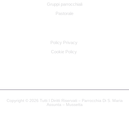
Gruppi parrocchiali
Pastorale
INFO LEGALI
Policy Privacy
Cookie Policy
SOCIAL
Copyright © 2026 Tutti I Diritti Riservati – Parrocchia Di S. Maria
Assunta – Mussetta