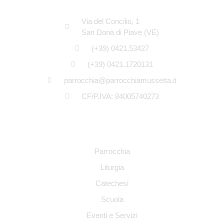
SEDE LEGALE
Via del Concilio, 1
San Donà di Piave (VE)
(+39) 0421.53427
(+39) 0421.1720131
parrocchia@parrocchiamussetta.it
CF/P.IVA: 84005740273
NAVIGAZIONE
Parrocchia
Liturgia
Catechesi
Scuola
Eventi e Servizi