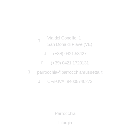
SEDE LEGALE
Via del Concilio, 1
San Donà di Piave (VE)
(+39) 0421.53427
(+39) 0421.1720131
parrocchia@parrocchiamussetta.it
CF/P.IVA: 84005740273
NAVIGAZIONE
Parrocchia
Liturgia