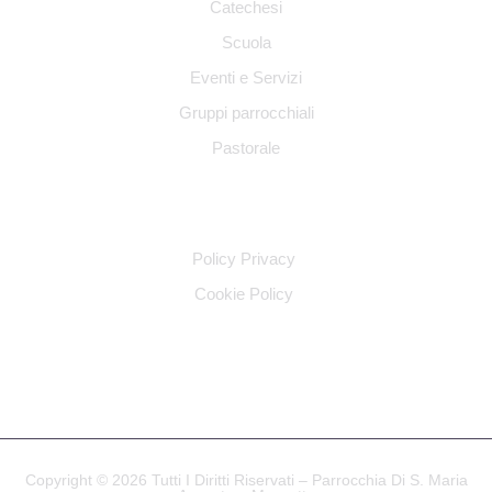
Catechesi
Scuola
Eventi e Servizi
Gruppi parrocchiali
Pastorale
INFO LEGALI
Policy Privacy
Cookie Policy
SOCIAL
Copyright © 2026 Tutti I Diritti Riservati – Parrocchia Di S. Maria