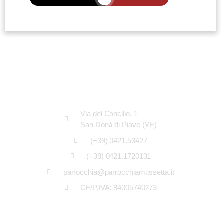
SEDE LEGALE
Via del Concilio, 1
San Donà di Piave (VE)
(+39) 0421.53427
(+39) 0421.1720131
parrocchia@parrocchiamussetta.it
CF/P.IVA: 84005740273