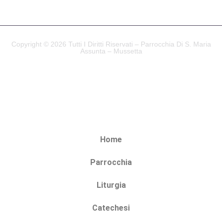
Copyright © 2026 Tutti I Diritti Riservati – Parrocchia Di S. Maria
Assunta – Mussetta
Home
Parrocchia
Liturgia
Catechesi