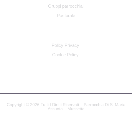
Gruppi parrocchiali
Pastorale
INFO LEGALI
Policy Privacy
Cookie Policy
SOCIAL
Copyright © 2026 Tutti I Diritti Riservati – Parrocchia Di S. Maria
Assunta – Mussetta