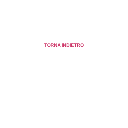
TORNA INDIETRO
Parrocchia di
Mussetta