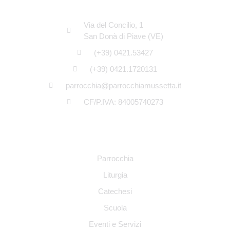
SEDE LEGALE
Via del Concilio, 1
San Donà di Piave (VE)
(+39) 0421.53427
(+39) 0421.1720131
parrocchia@parrocchiamussetta.it
CF/P.IVA: 84005740273
NAVIGAZIONE
Parrocchia
Liturgia
Catechesi
Scuola
Eventi e Servizi